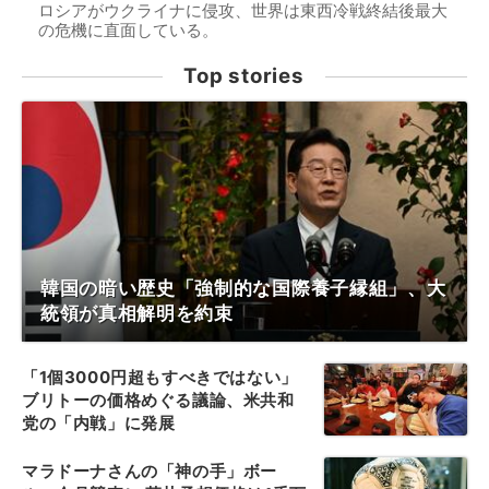
ロシアがウクライナに侵攻、世界は東西冷戦終結後最大
の危機に直面している。
Top stories
韓国の暗い歴史「強制的な国際養子縁組」、大
統領が真相解明を約束
「1個3000円超もすべきではない」
ブリトーの価格めぐる議論、米共和
党の「内戦」に発展
マラドーナさんの「神の手」ボー