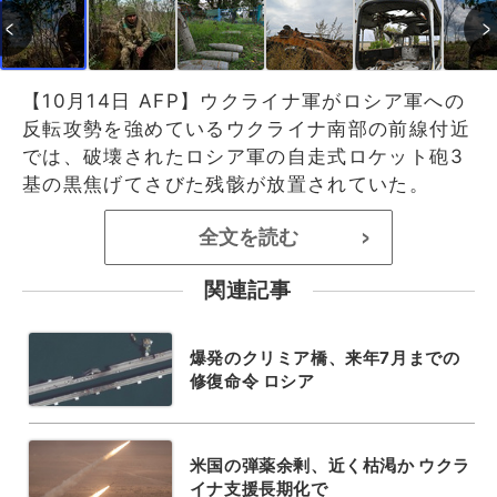
【10月14日 AFP】ウクライナ軍がロシア軍への
反転攻勢を強めているウクライナ南部の前線付近
では、破壊されたロシア軍の自走式ロケット砲3
基の黒焦げてさびた残骸が放置されていた。
全文を読む
>
関連記事
爆発のクリミア橋、来年7月までの
修復命令 ロシア
米国の弾薬余剰、近く枯渇か ウクラ
イナ支援長期化で