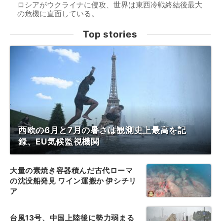
ロシアがウクライナに侵攻、世界は東西冷戦終結後最大
の危機に直面している。
Top stories
西欧の6月と7月の暑さは観測史上最高を記
録、EU気候監視機関
大量の素焼き容器積んだ古代ローマ
の沈没船発見 ワイン運搬か 伊シチリ
ア
台風13号、中国上陸後に勢力弱まる