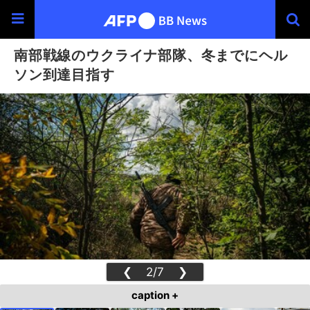
南部戦線のウクライナ部隊、冬までにヘル
ソン到達目指す
❮
2/7
❯
caption +