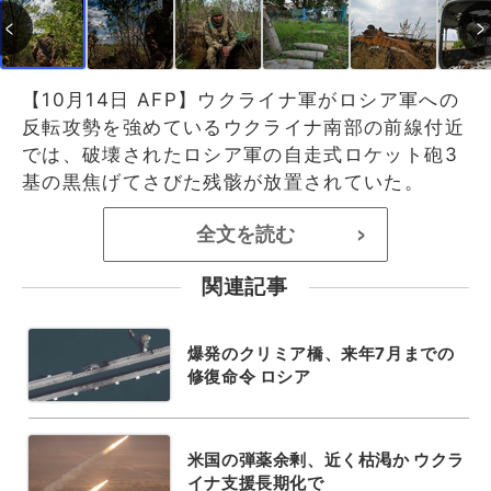
【10月14日 AFP】ウクライナ軍がロシア軍への
反転攻勢を強めているウクライナ南部の前線付近
では、破壊されたロシア軍の自走式ロケット砲3
基の黒焦げてさびた残骸が放置されていた。
全文を読む
>
関連記事
爆発のクリミア橋、来年7月までの
修復命令 ロシア
米国の弾薬余剰、近く枯渇か ウクラ
イナ支援長期化で