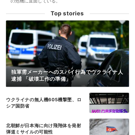
の危機に直面している。
Top stories
独軍需メーカーへのスパイ行為でウクライナ人
逮捕 「破壊工作の準備」
ウクライナの無人機605機撃墜、ロ
シア国防省
北朝鮮が日本海に向け飛翔体を発射
弾道ミサイルの可能性