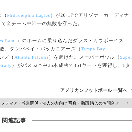
ス（
）が20-17でアリゾナ・カーディナ
Philadelphia Eagles
して全チーム中唯一の無敗を守った。
）のホームに乗り込んだダラス・カウボーイズ
es Rams
勝1敗。タンパベイ・バッカニアーズ（
Tampa Bay
コンズ（
）を退けた。スーパーボウル（
Atlanta Falcons
Supe
）がパス52本中35本成功で351ヤードを獲得し、1タ
Brady
アメリカンフットボール 一覧へ
メディア・報道関係・法人の方向け 写真・動画 購入のお問合せ
>
関連記事