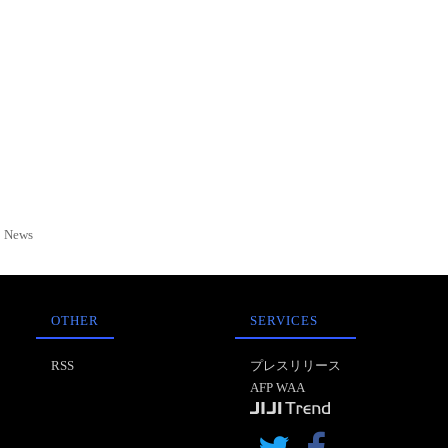
News
OTHER
SERVICES
RSS
プレスリリース
AFP WAA