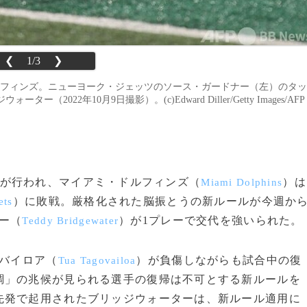
❮
1/3
❯
ドルフィンズ。ニューヨーク・ジェッツのソース・ガードナー（左）のタッ
2年10月9日撮影）。(c)Edward Diller/Getty Images/AFP
の試合が行われ、マイアミ・ドルフィンズ（
）は
Miami Dolphins
）に敗戦。厳格化された脳振とうの新ルールが今週か
ets
ー（
）が1プレーで交代を強いられた。
Teddy Bridgewater
バイロア（
）が負傷しながらも試合中の復
Tua Tagovailoa
調」の兆候が見られる選手の復帰は不可とする新ルールを
先発で起用されたブリッジウォーターは、新ルール適用に