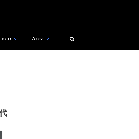
hoto
Area
∨
∨
代