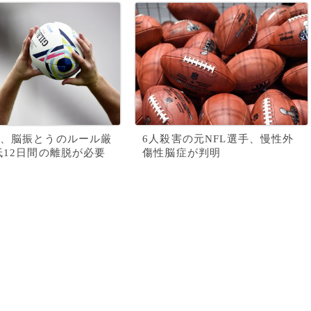
、脳振とうのルール厳
6人殺害の元NFL選手、慢性外
低12日間の離脱が必要
傷性脳症が判明