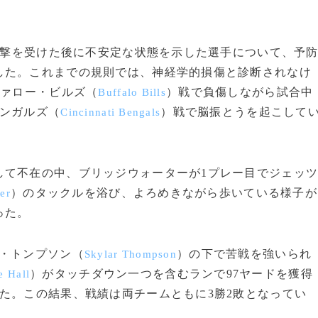
衝撃を受けた後に不安定な状態を示した選手について、予
した。これまでの規則では、神経学的損傷と診断されなけ
ファロー・ビルズ（
）戦で負傷しながら試合中
Buffalo Bills
ベンガルズ（
）戦で脳振とうを起こして
Cincinnati Bengals
て不在の中、ブリッジウォーターが1プレー目でジェッ
）のタックルを浴び、よろめきながら歩いている様子が
er
った。
・トンプソン（
）の下で苦戦を強いられ
Skylar Thompson
）がタッチダウン一つを含むランで97ヤードを獲得
e Hall
た。この結果、戦績は両チームともに3勝2敗となってい