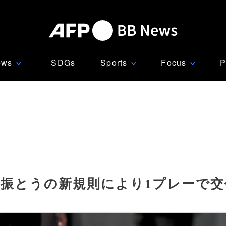
ews
SDGs
Sports
Focus
P
∨
∨
∨
脳振とうの新規則により1プレーで交