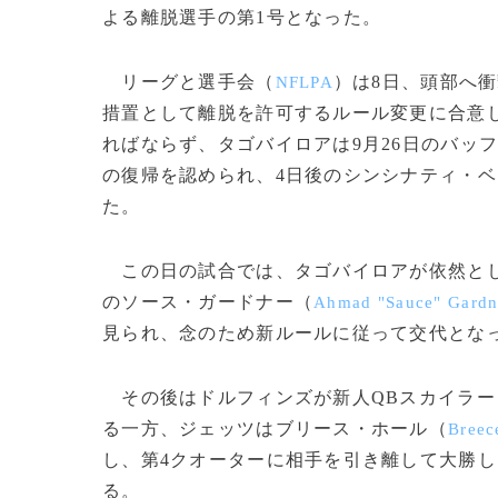
よる離脱選手の第1号となった。
リーグと選手会（
）は8日、頭部へ
NFLPA
措置として離脱を許可するルール変更に合意
ればならず、タゴバイロアは9月26日のバッ
の復帰を認められ、4日後のシンシナティ・
た。
この日の試合では、タゴバイロアが依然とし
のソース・ガードナー（
Ahmad "Sauce" Gardn
見られ、念のため新ルールに従って交代とな
その後はドルフィンズが新人QBスカイラー
る一方、ジェッツはブリース・ホール（
Breec
し、第4クオーターに相手を引き離して大勝し
る。