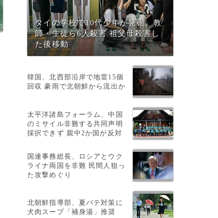
タイの学校で10代少年が発砲、教
師・生徒ら6人殺害 祖父母殺害し
た後移動
韓国、北西部沿岸で地雷15個
回収 豪雨で北朝鮮から流出か
太平洋諸島フォーラム、中国
のミサイル非難する共同声明
採択できず 親中2か国が反対
ら
国連事務総長、ロシアとウク
ライナ両国を非難 民間人狙っ
た攻撃めぐり
北朝鮮指導部、夏バテ対策に
犬肉スープ「補身湯」推奨