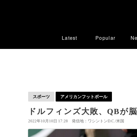
Latest
Popular
N
スポーツ
アメリカンフットボール
ドルフィンズ大敗、QBが
2022年10月10日 17:28
発信地：ワシントンD.C./米国