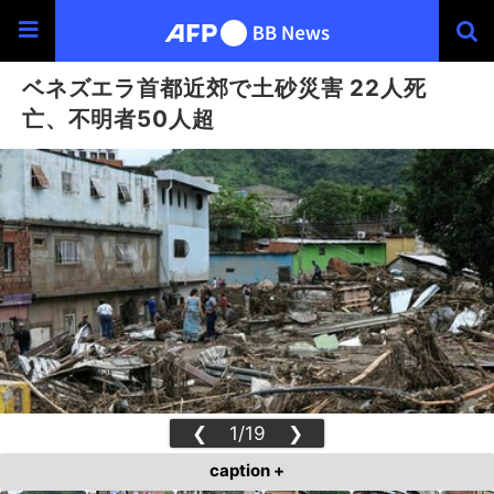
ベネズエラ首都近郊で土砂災害 22人死
亡、不明者50人超
❮
1/19
❯
caption +