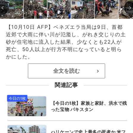
【10月10日 AFP】ベネズエラ当局は9日、首都
近郊で大雨に伴い川が氾濫し、がれき交じりの土
砂が住宅地に流入した結果、少なくとも22人が
死亡、50人以上が行方不明になっていると明ら
かにした。
全文を読む
>
関連記事
【今日の1枚】家族と家財、洪水で残
った宝物 パキスタン
ハリケーンで史上最多の死者か 米フ