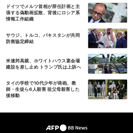
ドイツでメルツ首相が辞任計画と主
張する偽動画拡散、背後にロシア系
情報工作組織
サウジ、トルコ、パキスタンが共同
防衛協定締結
米連邦高裁、ホワイトハウス宴会場
建設を差し止め トランプ氏は上訴へ
タイの学校で10代少年が発砲、教
師・生徒ら6人殺害 祖父母殺害した
後移動