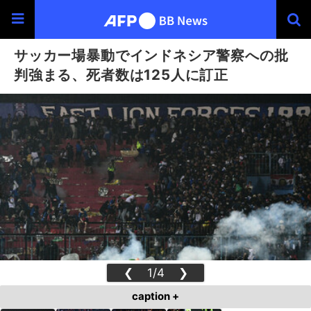
サッカー場暴動でインドネシア警察への批
判強まる、死者数は125人に訂正
❮
1/4
❯
caption +