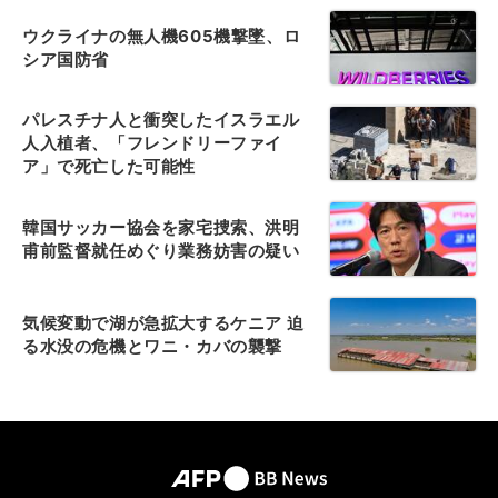
ウクライナの無人機605機撃墜、ロ
シア国防省
パレスチナ人と衝突したイスラエル
人入植者、「フレンドリーファイ
ア」で死亡した可能性
韓国サッカー協会を家宅捜索、洪明
甫前監督就任めぐり業務妨害の疑い
気候変動で湖が急拡大するケニア 迫
る水没の危機とワニ・カバの襲撃