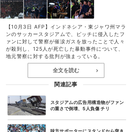
【10月3日 AFP】インドネシア・東ジャワ州マラ
ンのサッカースタジアムで、ピッチに侵入したフ
ァンに対して警察が催涙ガスを放ったことで人々
が殺到し、125人が死亡した暴動事件について、
地元警察に対する批判が強まっている。
全文を読む
>
関連記事
スタジアムの広告用構造物がファン
の重さで倒壊、5人負傷 チリ
味方サポーターにスタンドから突き