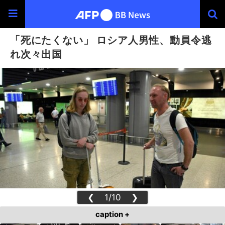
「死にたくない」 ロシア人男性、動員令逃
れ次々出国
❮
1/10
❯
caption +