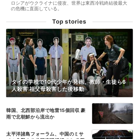
ロシアがウクライナに侵攻、世界は東西冷戦終結後最大
の危機に直面している。
Top stories
タイの学校で10代少年が発砲、教師・生徒ら6
人殺害 祖父母殺害した後移動
韓国、北西部沿岸で地雷15個回収 豪
雨で北朝鮮から流出か
太平洋諸島フォーラム、中国のミサ