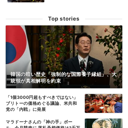
Top stories
韓国の暗い歴史「強制的な国際養子縁組」、大
統領が真相解明を約束
「1個3000円超もすべきではない」
ブリトーの価格めぐる議論、米共和
党の「内戦」に発展
マラドーナさんの「神の手」ボー
ル、今月競売に 落札予想価格は1千万