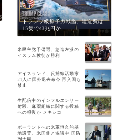
トランプ級原子力戦艦、建造費は
15隻で43兆円か
ヨ
米民主党予備選、急進左派の
イスラム教徒が勝利
アイスランド、反捕鯨活動家
21人に国外退去命令 再入国も
）
禁止
生配信中のインフルエンサー
射殺、麻薬組織に関する投稿
への報復か メキシコ
ポーランドへの米軍恒久的基
ツ
地設置、米国側と協議中 国防
副大臣