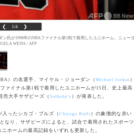
❮
1/4
❯
ン氏が1998年のNBAファイナル第1戦で着用したユニホーム。ニュー
A WEISS / AFP
（NBA）の名選手、マイケル・ジョーダン（
Michael Jordan
BAファイナル第1戦で着用したユニホームが15日、史上最高
。競売大手サザビーズ（
）が発表した。
Sotheby’s
が入ったシカゴ・ブルズ（
）の象徴的な赤い
Chicago Bulls
倍となり、サザビーズによると、試合で着用されたスポー
ユニホームの最高記録をいずれも更新した。