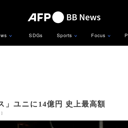
ews
SDGs
Sports
Focus
P
∨
∨
∨
」ユニに14億円 史上最高額
米
]