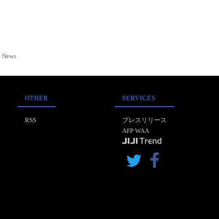
News
OTHER
SERVICES
RSS
プレスリリース
AFP WAA