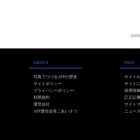
AFP
ABOUT
INFO
写真でつづるAFPの歴史
サイト
サイトポリシー
サイト
プライバシーポリシー
採用情
利用規約
訂正記
運営会社
サイト
AFP通信会長ごあいさつ
ニュー