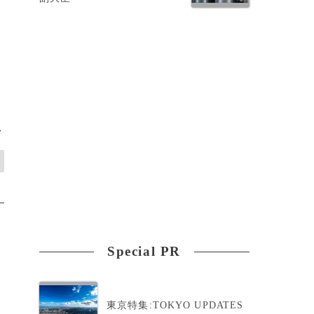
>
Special PR
東京特集:TOKYO UPDATES