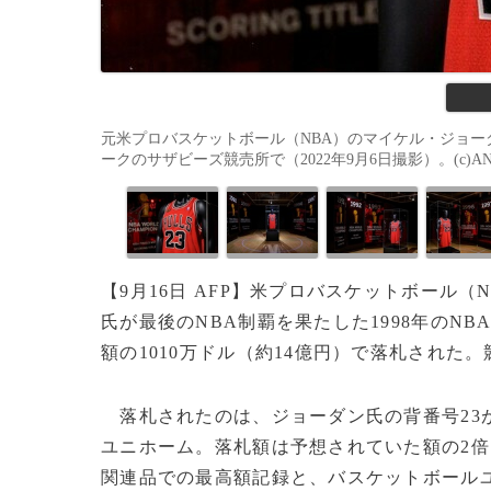
元米プロバスケットボール（NBA）のマイケル・ジョーダ
ークのサザビーズ競売所で（2022年9月6日撮影）。(c)ANGEL
【9月16日 AFP】米プロバスケットボール
氏が最後のNBA制覇を果たした1998年のN
額の1010万ドル（約14億円）で落札された
落札されたのは、ジョーダン氏の背番号23
ユニホーム。落札額は予想されていた額の2
関連品での最高額記録と、バスケットボール