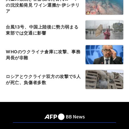
の沈没船発見 ワイン運搬か 伊シチリ
ア
台風13号、中国上陸後に勢力弱まる
東部では交通に影響
WHOのウクライナ倉庫に攻撃、事務
局長が非難
ロシアとウクライナ双方の攻撃で5人
が死亡、負傷者多数