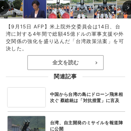
【9月15日 AFP】米上院外交委員会は14日、台
湾に対する4年間で総額45億ドルの軍事支援や外
交関係の強化を盛り込んだ「台湾政策法案」を可
決した。
全文を読む
>
関連記事
中国から台湾の島にドローン飛来相
次ぐ 蔡総統は「対抗措置」に言及
台湾、自主開発のミサイルを報道陣
に公開