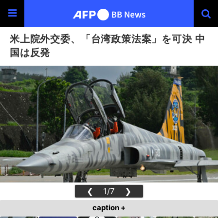
米上院外交委、「台湾政策法案」を可決 中
国は反発
❮
1/7
❯
caption +