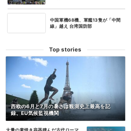
中国軍機68機、軍艦13隻が「中間
線」越え 台湾国防部
Top stories
西欧の6月と7月の暑さは観測史上最高を記
録、EU気候監視機関
大量の素焼き容器積んだ古代ローマ