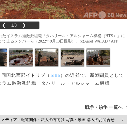
❮
1/8
❯
れたイスラム過激派組織「タハリール・アルシャーム機構（HTS）」に
バーら（2022年9月13日撮影）。(c)Aaref WATAD / AFP
する同国北西部イドリブ（
）の近郊で、新戦闘員として
Idlib
スラム過激派組織「タハリール・アルシャーム機構
戦争・紛争 一覧へ
メディア・報道関係・法人の方向け 写真・動画 購入のお問合せ
>