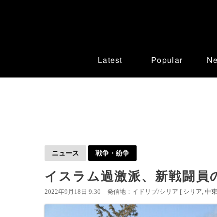
Latest
Popular
N
ニュース
戦争・紛争
イスラム過激派、新戦闘員
2022年9月18日 9:30
発信地：イドリブ/シリア [
シリア
中