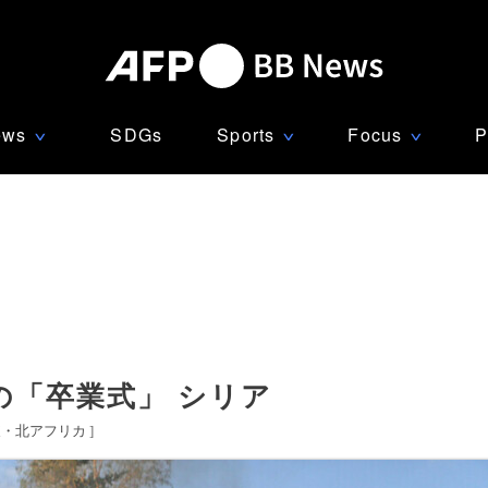
ews
SDGs
Sports
Focus
P
∨
∨
∨
の「卒業式」 シリア
東・北アフリカ
]