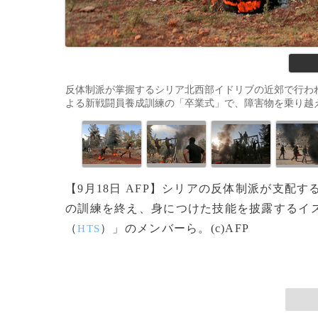
反体制派が掌握するシリア北西部イドリブの近郊で行わ
よる新戦闘員養成訓練の「卒業式」で、障害物を乗り越えて走るメン
【9月18日 AFP】シリアの反体制派が支配
の訓練を終え、身につけた技能を披露するイ
（
）」のメンバーら。(c)AFP
HTS