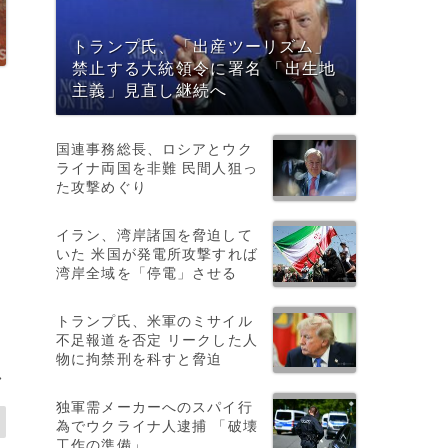
トランプ氏、「出産ツーリズム」
禁止する大統領令に署名 「出生地
主義」見直し継続へ
国連事務総長、ロシアとウク
ライナ両国を非難 民間人狙っ
た攻撃めぐり
イラン、湾岸諸国を脅迫して
いた 米国が発電所攻撃すれば
湾岸全域を「停電」させる
トランプ氏、米軍のミサイル
不足報道を否定 リークした人
物に拘禁刑を科すと脅迫
>
独軍需メーカーへのスパイ行
為でウクライナ人逮捕 「破壊
工作の準備」