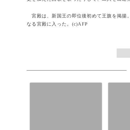
宮殿は、新国王の即位後初めて王旗を掲揚。
なる宮殿に入った。(c)AFP