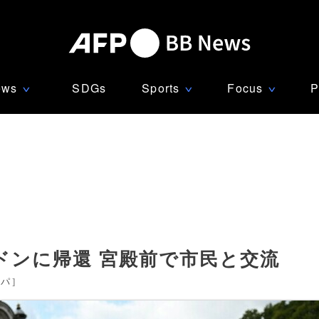
ews
SDGs
Sports
Focus
P
∨
∨
∨
ドンに帰還 宮殿前で市民と交流
ッパ
]