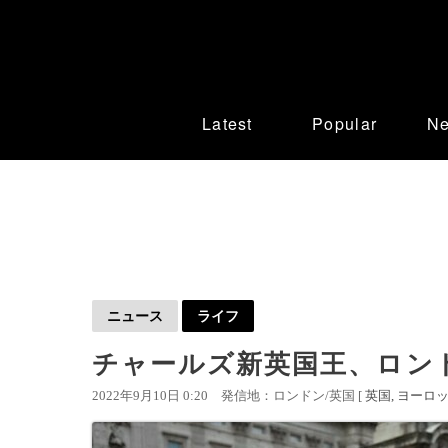
Latest
Popular
N
ニュース
ライフ
チャールズ新英国王、ロン
2022年9月10日 0:20
発信地：ロンドン/英国 [
英国
ヨーロ