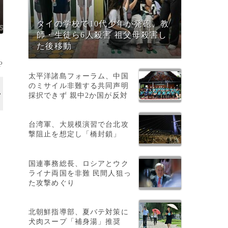
タイの学校で10代少年が発砲、教
師・生徒ら6人殺害 祖父母殺害し
た後移動
P
太平洋諸島フォーラム、中国
のミサイル非難する共同声明
採択できず 親中2か国が反対
台湾軍、大規模演習で台北攻
撃阻止を想定し「橋封鎖」
国連事務総長、ロシアとウク
ライナ両国を非難 民間人狙っ
た攻撃めぐり
北朝鮮指導部、夏バテ対策に
犬肉スープ「補身湯」推奨