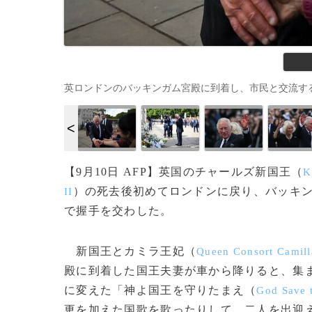
英ロンドンのバッキンガム宮殿に到着し、市民と交流するチャールズ新
【9月10日 AFP】英国のチャールズ新国王（
K
）の死去後初めてロンドンに戻り、バッキ
II
で握手を交わした。
新国王とカミラ王妃（
Queen Consort Camill
殿に到着した国王夫妻が車から降りると、集
に変えた「神よ国王を守りたまえ（
God Save 
更を加えた国歌を歌ったりして、二人を出迎