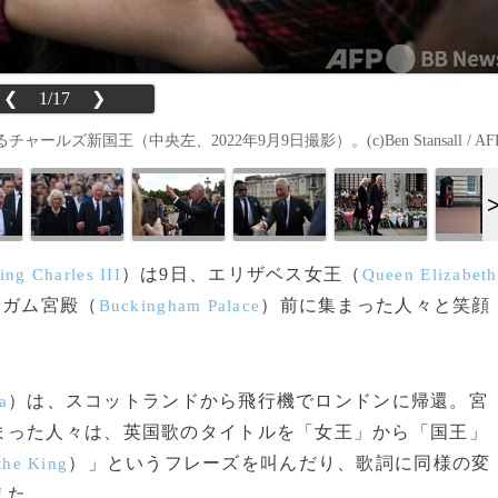
❮
1/17
❯
国王（中央左、2022年9月9日撮影）。(c)Ben Stansall / AF
）は9日、エリザベス女王（
ing Charles III
Queen Elizabeth
ンガム宮殿（
）前に集まった人々と笑顔
Buckingham Palace
）は、スコットランドから飛行機でロンドンに帰還。宮
a
まった人々は、英国歌のタイトルを「女王」から「国王」
）」というフレーズを叫んだり、歌詞に同様の変
the King
えた。