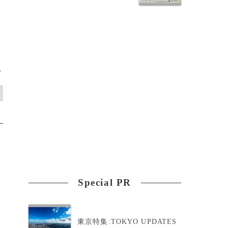
>
Special PR
東京特集:TOKYO UPDATES