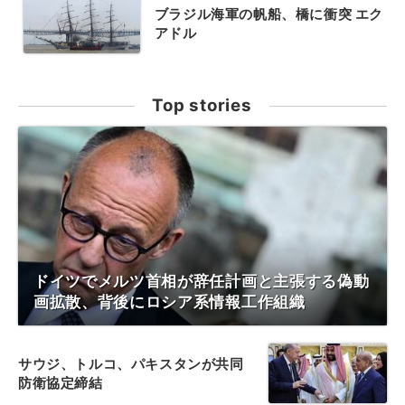
ブラジル海軍の帆船、橋に衝突 エク
アドル
Top stories
ドイツでメルツ首相が辞任計画と主張する偽動
画拡散、背後にロシア系情報工作組織
サウジ、トルコ、パキスタンが共同
防衛協定締結