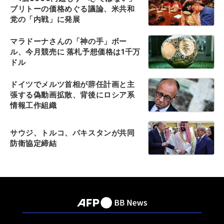
ブリトーの価格めぐる議論、米共和
党の「内戦」に発展
マラドーナさんの「神の手」ボー
ル、今月競売に 落札予想価格は1千万
ドル
ドイツでメルツ首相が辞任計画と主
張する偽動画拡散、背後にロシア系
情報工作組織
サウジ、トルコ、パキスタンが共同
防衛協定締結