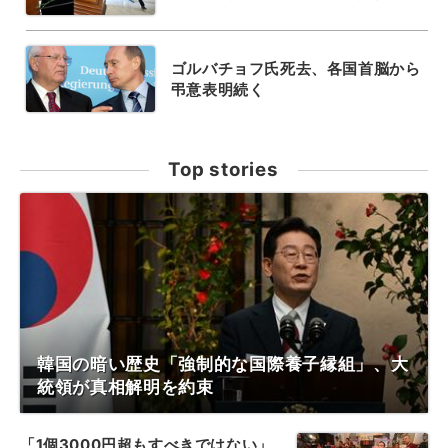
ゴルバチョフ氏死去、各国首脳から
弔意表明続く
Top stories
韓国の暗い歴史「強制的な国際養子縁組」、大
統領が真相解明を約束
「1個3000円超もすべきではない」