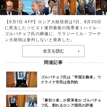
【9月1日 AFP】ロシア大統領府は1日、8月30日
に死去したソビエト連邦最後の指導者ミハイル・
ゴルバチョフ氏の葬儀に、ウラジーミル・プーチ
ン大統領は参列しないと発表した。
全文を読む
>
関連記事
ゴルバチョフ氏は「帝国主義者」 ウ
クライナ市民は批判的
「裏切り者」か変革者か ゴルバチョ
フ氏、割れるロシア国民の評価