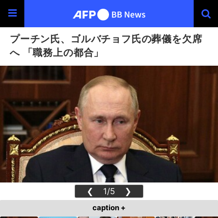
プーチン氏、ゴルバチョフ氏の葬儀を欠席
へ 「職務上の都合」
❮
1/5
❯
caption +