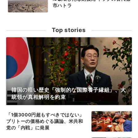
市ハトラ
Top stories
韓国の暗い歴史「強制的な国際養子縁組」、大
統領が真相解明を約束
「1個3000円超もすべきではない」
ブリトーの価格めぐる議論、米共和
党の「内戦」に発展