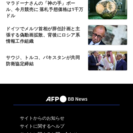
マラドーナさんの「神の手」ボー
ル、今月競売に 落札予想価格は1千万
ドル
ドイツでメルツ首相が辞任計画と主
張する偽動画拡散、背後にロシア系
情報工作組織
サウジ、トルコ、パキスタンが共同
防衛協定締結
サイトからのお知らせ
サイトに関するヘルプ