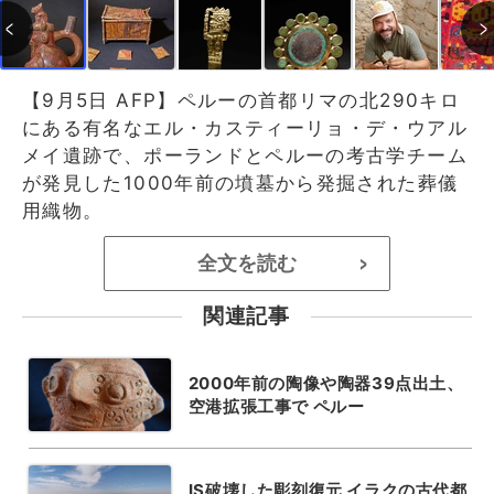
【9月5日 AFP】ペルーの首都リマの北290キロ
にある有名なエル・カスティーリョ・デ・ウアル
メイ遺跡で、ポーランドとペルーの考古学チーム
が発見した1000年前の墳墓から発掘された葬儀
用織物。
全文を読む
>
関連記事
2000年前の陶像や陶器39点出土、
空港拡張工事で ペルー
IS破壊した彫刻復元 イラクの古代都