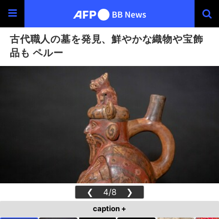
古代職人の墓を発見、鮮やかな織物や宝飾
品も ペルー
❮
4/8
❯
caption +