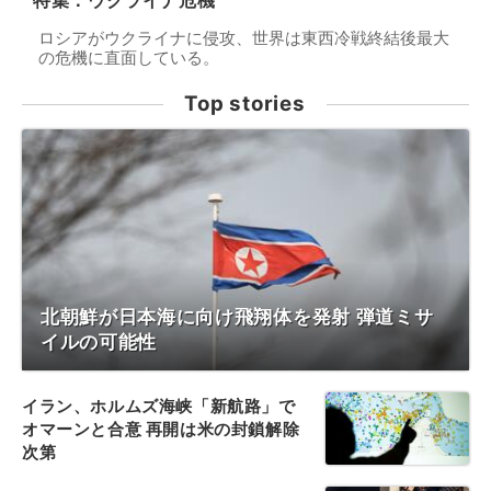
特集：ウクライナ危機
ロシアがウクライナに侵攻、世界は東西冷戦終結後最大
の危機に直面している。
Top stories
北朝鮮が日本海に向け飛翔体を発射 弾道ミサ
イルの可能性
イラン、ホルムズ海峡「新航路」で
オマーンと合意 再開は米の封鎖解除
次第