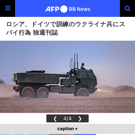
ロシア、ドイツで訓練のウクライナ兵にス
パイ行為 独週刊誌
❮
4/4
❯
caption +