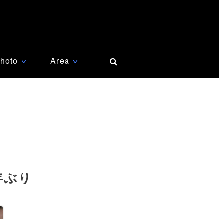
hoto
Area
∨
∨
年ぶり