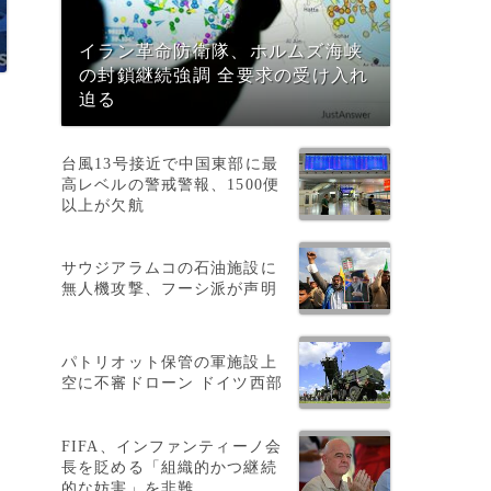
イラン革命防衛隊、ホルムズ海峡
の封鎖継続強調 全要求の受け入れ
迫る
台風13号接近で中国東部に最
高レベルの警戒警報、1500便
以上が欠航
サウジアラムコの石油施設に
無人機攻撃、フーシ派が声明
て
パトリオット保管の軍施設上
空に不審ドローン ドイツ西部
FIFA、インファンティーノ会
長を貶める「組織的かつ継続
的な妨害」を非難