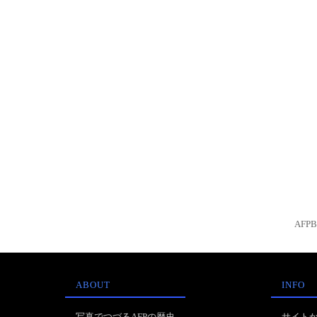
AFP
ABOUT
INFO
写真でつづるAFPの歴史
サイト