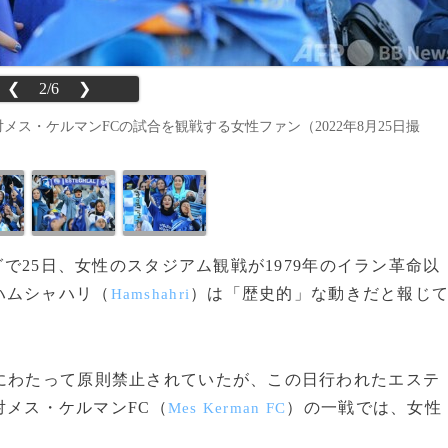
❮
2/6
❯
メス・ケルマンFCの試合を観戦する女性ファン（2022年8月25日撮
グで25日、女性のスタジアム観戦が1979年のイラン革命以
ハムシャハリ（
）は「歴史的」な動きだと報じ
Hamshahri
にわたって原則禁止されていたが、この日行われたエステ
対メス・ケルマンFC（
）の一戦では、女性
Mes Kerman FC