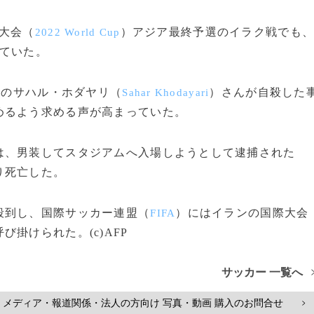
大会（
）アジア最終予選のイラク戦でも
2022 World Cup
れていた。
ンのサハル・ホダヤリ（
）さんが自殺した
Sahar Khodayari
めるよう求める声が高まっていた。
、男装してスタジアムへ入場しようとして逮捕された
り死亡した。
殺到し、国際サッカー連盟（
）にはイランの国際大会
FIFA
掛けられた。(c)AFP
サッカー 一覧へ
メディア・報道関係・法人の方向け 写真・動画 購入のお問合せ
>