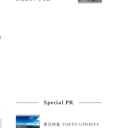
、
事
Special PR
>
東京特集:TOKYO UPDATES