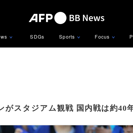
ews
SDGs
Sports
Focus
P
∨
∨
∨
がスタジアム観戦 国内戦は約40