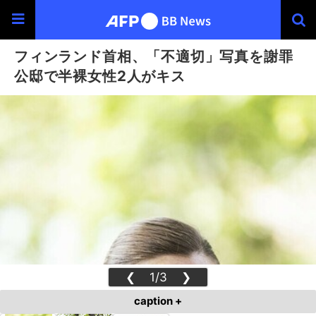
フィンランド首相、「不適切」写真を謝罪
公邸で半裸女性2人がキス
❮
1/3
❯
caption +