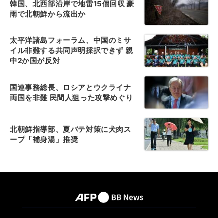
韓国、北西部沿岸で地雷15個回収 豪
雨で北朝鮮から流出か
太平洋諸島フォーラム、中国のミサ
イル非難する共同声明採択できず 親
中2か国が反対
国連事務総長、ロシアとウクライナ
両国を非難 民間人狙った攻撃めぐり
北朝鮮指導部、夏バテ対策に犬肉ス
ープ「補身湯」推奨