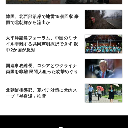
韓国、北西部沿岸で地雷15個回収 豪
雨で北朝鮮から流出か
太平洋諸島フォーラム、中国のミサ
イル非難する共同声明採択できず 親
中2か国が反対
国連事務総長、ロシアとウクライナ
両国を非難 民間人狙った攻撃めぐり
北朝鮮指導部、夏バテ対策に犬肉ス
ープ「補身湯」推奨