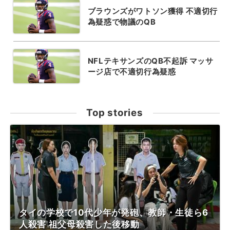
ブラウンズがワトソン獲得 不適切行
為疑惑で物議のQB
NFLテキサンズのQB不起訴 マッサ
ージ店で不適切行為疑惑
Top stories
タイの学校で10代少年が発砲、教師・生徒ら6
人殺害 祖父母殺害した後移動