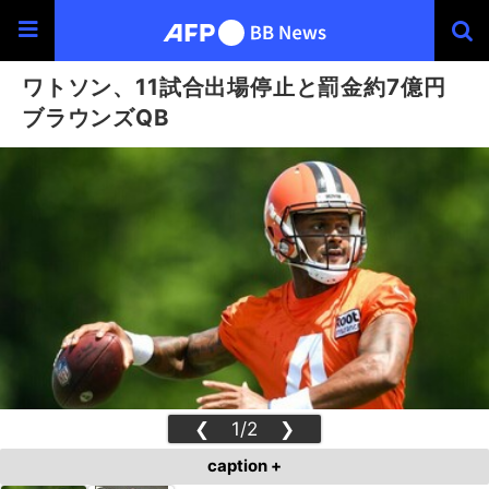
ワトソン、11試合出場停止と罰金約7億円
ブラウンズQB
❮
1/2
❯
caption +