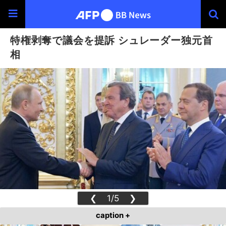
特権剥奪で議会を提訴 シュレーダー独元首
相
❮
1/5
❯
caption +