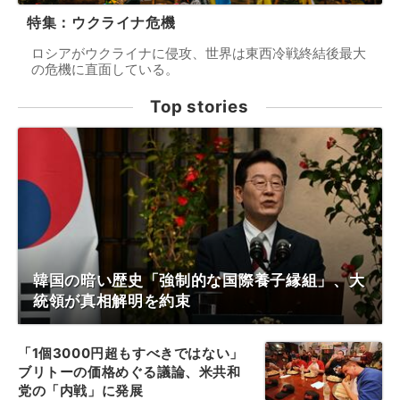
特集：ウクライナ危機
ロシアがウクライナに侵攻、世界は東西冷戦終結後最大
の危機に直面している。
Top stories
韓国の暗い歴史「強制的な国際養子縁組」、大
統領が真相解明を約束
「1個3000円超もすべきではない」
ブリトーの価格めぐる議論、米共和
党の「内戦」に発展