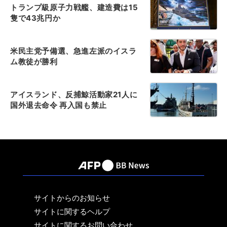
トランプ級原子力戦艦、建造費は15
隻で43兆円か
米民主党予備選、急進左派のイスラ
ム教徒が勝利
アイスランド、反捕鯨活動家21人に
国外退去命令 再入国も禁止
サイトからのお知らせ
サイトに関するヘルプ
サイトに関するお問い合わせ