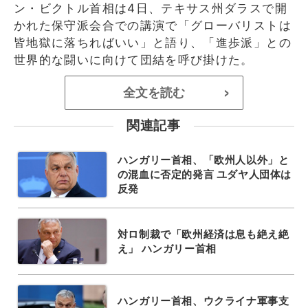
ン・ビクトル首相は4日、テキサス州ダラスで開
かれた保守派会合での講演で「グローバリストは
皆地獄に落ちればいい」と語り、「進歩派」との
世界的な闘いに向けて団結を呼び掛けた。
全文を読む
>
関連記事
ハンガリー首相、「欧州人以外」と
の混血に否定的発言 ユダヤ人団体は
反発
対ロ制裁で「欧州経済は息も絶え絶
え」 ハンガリー首相
ハンガリー首相、ウクライナ軍事支