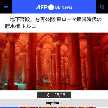
「地下宮殿」を再公開 東ローマ帝国時代の
貯水槽 トルコ
❮
16/16
❯
caption +