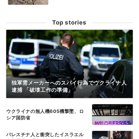
Top stories
独軍需メーカーへのスパイ行為でウクライナ人
逮捕 「破壊工作の準備」
ウクライナの無人機605機撃墜、ロ
シア国防省
パレスチナ人と衝突したイスラエル