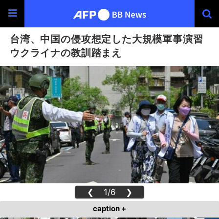
台湾、中国の侵攻想定した大規模軍事演習
ウクライナの教訓踏まえ
❮
1/6
❯
caption +