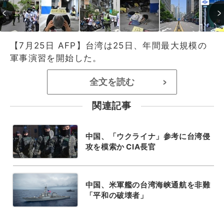
【7月25日 AFP】台湾は25日、年間最大規模の
軍事演習を開始した。
全文を読む
>
関連記事
中国、「ウクライナ」参考に台湾侵
攻を模索か CIA長官
中国、米軍艦の台湾海峡通航を非難
「平和の破壊者」