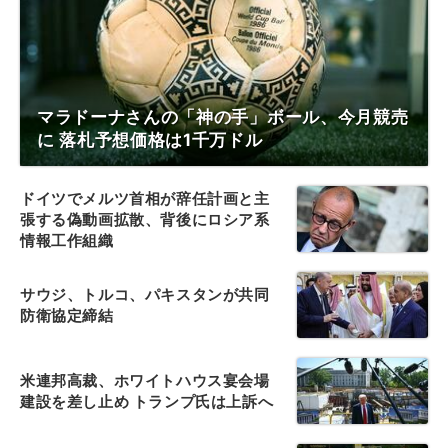
マラドーナさんの「神の手」ボール、今月競売
に 落札予想価格は1千万ドル
ドイツでメルツ首相が辞任計画と主
張する偽動画拡散、背後にロシア系
情報工作組織
サウジ、トルコ、パキスタンが共同
防衛協定締結
米連邦高裁、ホワイトハウス宴会場
建設を差し止め トランプ氏は上訴へ