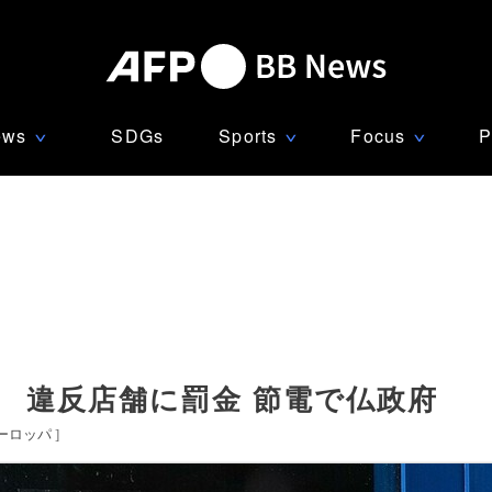
ews
SDGs
Sports
Focus
P
∨
∨
∨
 違反店舗に罰金 節電で仏政府
ーロッパ
]