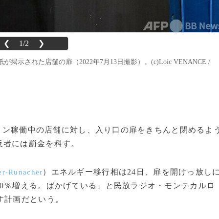
❮
1/2
❯
れた店舗の扉（2022年7月13日撮影）。(c)Loic VENANCE /
エアコン稼働中の店舗に対し、入り口の扉をきちんと閉めるよ
反者には罰金を科す。
）エネルギー移行相は24日、扉を開けっ放し
er-Runacher
0％増える。ばかげている」と民放ラジオ・モンテカルロ
す計画だという。