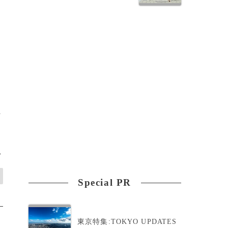
ま
>
Special PR
東京特集:TOKYO UPDATES