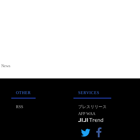
News
OTHER
SERVICES
RSS
プレスリリース
AFP WAA