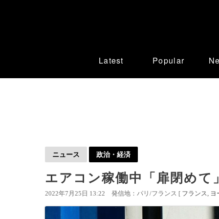
Latest
Popular
N
ニュース
政治・経済
エアコン稼働中「扉閉めて」
2022年7月25日 13:22
発信地：パリ/フランス [
フランス
ヨ