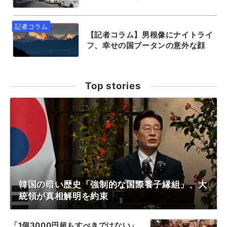
【記者コラム】男根像にナイトライ
フ、幸せの国ブータンの意外な顔
Top stories
韓国の暗い歴史「強制的な国際養子縁組」、大
統領が真相解明を約束
「1個3000円超もすべきではない」