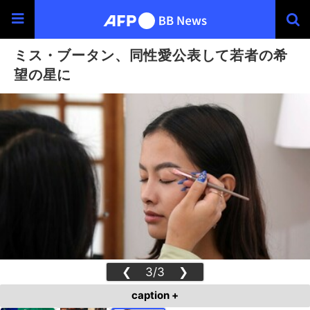
ミス・ブータン、同性愛公表して若者の希
望の星に
❮
3/3
❯
caption +