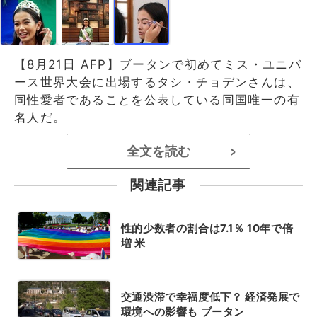
【8月21日 AFP】ブータンで初めてミス・ユニバ
ース世界大会に出場するタシ・チョデンさんは、
同性愛者であることを公表している同国唯一の有
名人だ。
全文を読む
>
関連記事
性的少数者の割合は7.1％ 10年で倍
増 米
交通渋滞で幸福度低下？ 経済発展で
環境への影響も ブータン