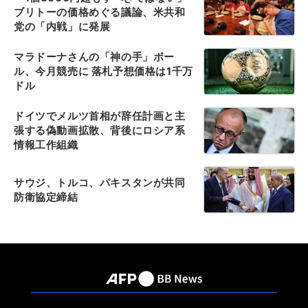
ブリトーの価格めぐる議論、米共和
党の「内戦」に発展
マラドーナさんの「神の手」ボー
ル、今月競売に 落札予想価格は1千万
ドル
ドイツでメルツ首相が辞任計画と主
張する偽動画拡散、背後にロシア系
情報工作組織
サウジ、トルコ、パキスタンが共同
防衛協定締結