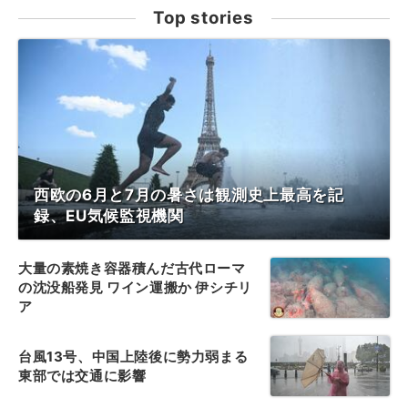
Top stories
西欧の6月と7月の暑さは観測史上最高を記
録、EU気候監視機関
大量の素焼き容器積んだ古代ローマ
の沈没船発見 ワイン運搬か 伊シチリ
ア
台風13号、中国上陸後に勢力弱まる
東部では交通に影響