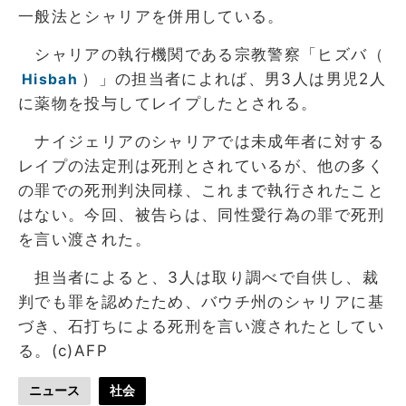
一般法とシャリアを併用している。
シャリアの執行機関である宗教警察「ヒズバ（
）」の担当者によれば、男3人は男児2人
Hisbah
に薬物を投与してレイプしたとされる。
ナイジェリアのシャリアでは未成年者に対する
レイプの法定刑は死刑とされているが、他の多く
の罪での死刑判決同様、これまで執行されたこと
はない。今回、被告らは、同性愛行為の罪で死刑
を言い渡された。
担当者によると、3人は取り調べで自供し、裁
判でも罪を認めたため、バウチ州のシャリアに基
づき、石打ちによる死刑を言い渡されたとしてい
る。(c)AFP
ニュース
社会