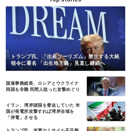
トランプ氏、「出産ツーリズム」禁止する大統
領令に署名 「出生地主義」見直し継続へ
国連事務総長、ロシアとウクライナ
両国を非難 民間人狙った攻撃めぐり
イラン、湾岸諸国を脅迫していた 米
国が発電所攻撃すれば湾岸全域を
「停電」させる
トランプ氏、米軍のミサイル不足報