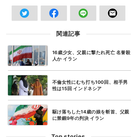
関連記事
16歳少女、父親に撃たれ死亡 名誉殺
人か イラン
不倫女性にむち打ち100回、相手男
性は15回 インドネシア
駆け落ちした14歳の娘を斬首、父親
に禁錮9年の判決 イラン
Top stories