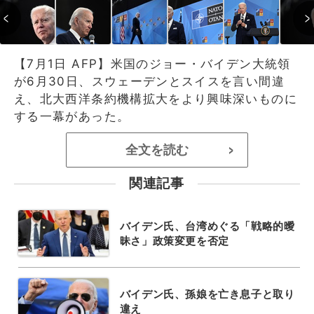
【7月1日 AFP】米国のジョー・バイデン大統領
が6月30日、スウェーデンとスイスを言い間違
え、北大西洋条約機構拡大をより興味深いものに
する一幕があった。
全文を読む
>
関連記事
バイデン氏、台湾めぐる「戦略的曖
昧さ」政策変更を否定
バイデン氏、孫娘を亡き息子と取り
違え