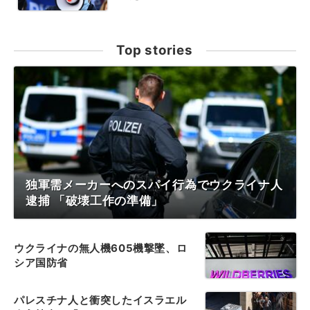
Top stories
独軍需メーカーへのスパイ行為でウクライナ人
逮捕 「破壊工作の準備」
ウクライナの無人機605機撃墜、ロ
シア国防省
パレスチナ人と衝突したイスラエル