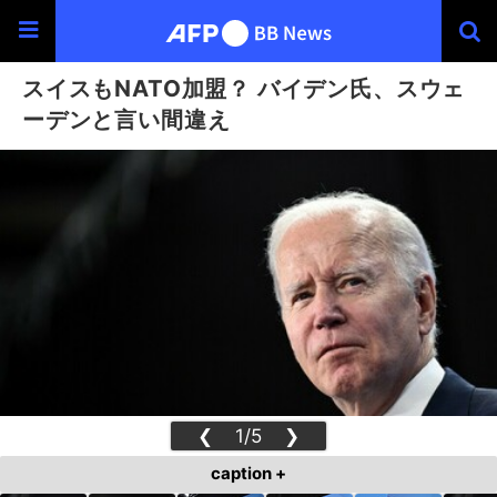
スイスもNATO加盟？ バイデン氏、スウェ
ーデンと言い間違え
❮
1/5
❯
caption +