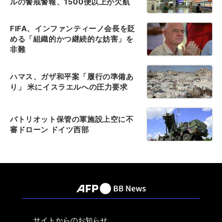
ルの警戒警報、1500便以上が欠航
FIFA、インファンティーノ会長を貶
める「組織的かつ継続的な妨害」を
非難
ハマス、ガザ和平案「履行の準備あ
り」 米にイスラエルへの圧力要求
パトリオット保管の軍施設上空に不
審ドローン ドイツ西部
サイトからのお知らせ