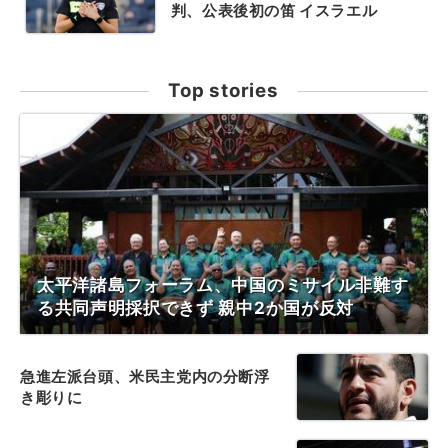
判、公表後初の笛 イスラエル
Top stories
太平洋諸島フォーラム、中国のミサイル非難す
る共同声明採択できず 親中2か国が反対
急進左派台頭、米民主党内の分断浮
き彫りに