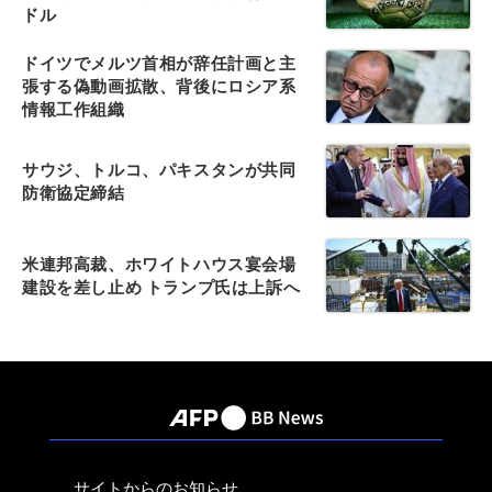
ドル
ドイツでメルツ首相が辞任計画と主
張する偽動画拡散、背後にロシア系
情報工作組織
サウジ、トルコ、パキスタンが共同
防衛協定締結
米連邦高裁、ホワイトハウス宴会場
建設を差し止め トランプ氏は上訴へ
サイトからのお知らせ