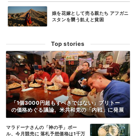
娘を花嫁として売る親たち アフガニ
スタンを襲う飢えと貧困
Top stories
「1個3000円超もすべきではない」ブリトー
の価格めぐる議論、米共和党の「内戦」に発展
マラドーナさんの「神の手」ボー
ル、今月競売に 落札予想価格は1千万