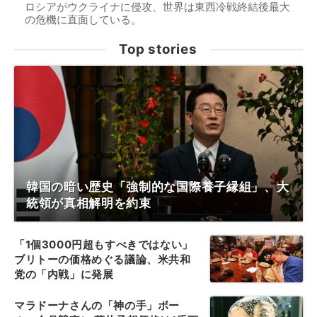
ロシアがウクライナに侵攻、世界は東西冷戦終結後最大
の危機に直面している。
Top stories
韓国の暗い歴史「強制的な国際養子縁組」、大
統領が真相解明を約束
「1個3000円超もすべきではない」
ブリトーの価格めぐる議論、米共和
党の「内戦」に発展
マラドーナさんの「神の手」ボー