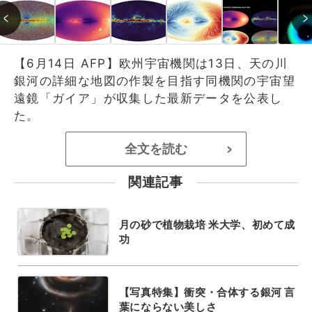
【6月14日 AFP】欧州宇宙機関は13日、天の川
銀河の詳細な地図の作製を目指す同機関の宇宙望
遠鏡「ガイア」が収集した最新データを公表し
た。
全文を読む
>
関連記事
月の砂で植物栽培 米大学、初めて成
功
【写真特集】衝突・合体する銀河 言
葉にならない美しさ