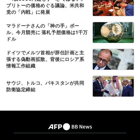
ブリトーの価格めぐる議論、米共和
党の「内戦」に発展
マラドーナさんの「神の手」ボー
ル、今月競売に 落札予想価格は1千万
ドル
ドイツでメルツ首相が辞任計画と主
張する偽動画拡散、背後にロシア系
情報工作組織
サウジ、トルコ、パキスタンが共同
防衛協定締結