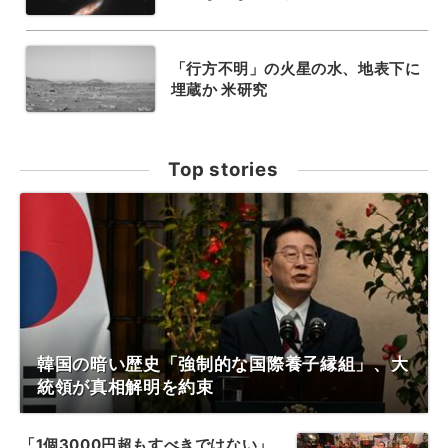
「行方不明」の火星の水、地表下に
埋蔵か 米研究
Top stories
韓国の暗い歴史「強制的な国際養子縁組」、大
統領が真相解明を約束
「1個3000円超もすべきではない」