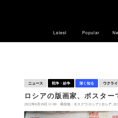
Latest
Popular
N
ニュース
戦争・紛争
深く知る
ウクライ
ロシアの版画家、ポスター
2022年6月19日 11:00
発信地：モスクワ/ロシア [
ロシア
ロ