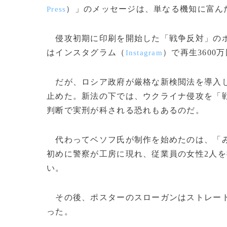
）」のメッセージは、単なる機知に富ん
Press
侵攻初期に印刷を開始した「戦争反対」のポ
はインスタグラム（
）で再生3600
Instagram
だが、ロシア政府が厳格な新検閲法を導入し
止めた。新法の下では、ウクライナ侵攻を「
判断で実刑が科される恐れもあるのだ。
代わってベソフ氏が制作を始めたのは、「み
初めに警察が工房に現れ、従業員の女性2人
い。
その後、ポスターのスローガンはストレート
った。