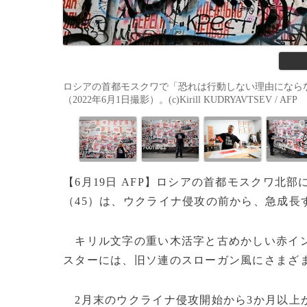
ロシアの首都モスクワで「恐れは行動しない理由になら
（2022年6月1日撮影）。(c)Kirill KUDRYAVTSEV / AFP
【6月19日 AFP】ロシアの首都モスクワ北
（45）は、ウクライナ侵攻の前から、急成長
キリル文字の重い木活字と古めかしい赤イン
スターには、旧ソ連のスローガン風にさまざ
2月末のウクライナ侵攻開始から3か月以上