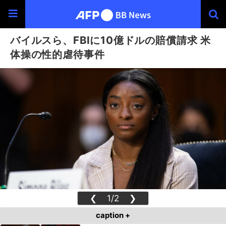
バイルスら、FBIに10億ドルの賠償請求 米
体操の性的虐待事件
❮
1/2
❯
caption +