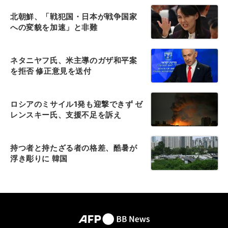
北朝鮮、「戦犯国・日本が戦争国家
への変貌を加速」と非難
ネタニヤフ氏、米主導のガザ和平案
を拒否 修正意見を送付
ロシアのミサイル1発も迎撃できず ゼ
レンスキー氏、支援不足を訴え
持つ者と持たざる者の格差、酷暑が
浮き彫りに 韓国