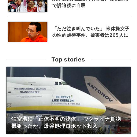
で訴追後に自殺
「ただ泣き叫んでいた」 米体操女子
の性的虐待事件、被害者は265人に
Top stories
独空港に「正体不明の物体」 ウクライナ貨物
機狙ったか、爆弾処理ロボット投入