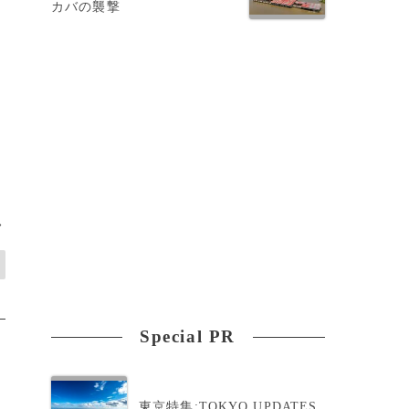
カバの襲撃
>
Special PR
東京特集:TOKYO UPDATES