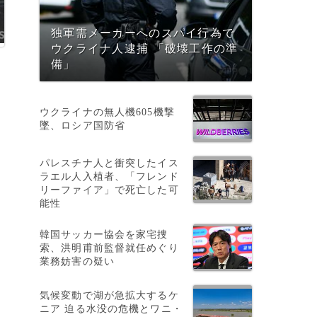
独軍需メーカーへのスパイ行為で
ウクライナ人逮捕 「破壊工作の準
備」
ウクライナの無人機605機撃
墜、ロシア国防省
パレスチナ人と衝突したイス
ラエル人入植者、「フレンド
リーファイア」で死亡した可
能性
。
韓国サッカー協会を家宅捜
索、洪明甫前監督就任めぐり
業務妨害の疑い
気候変動で湖が急拡大するケ
ニア 迫る水没の危機とワニ・