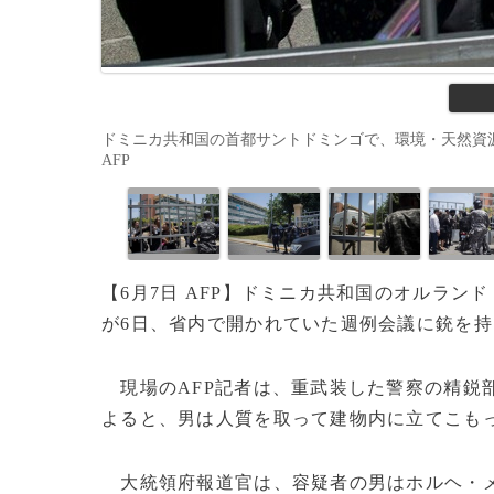
ドミニカ共和国の首都サントドミンゴで、環境・天然資源省から避難
AFP
【6月7日 AFP】ドミニカ共和国のオルラン
が6日、省内で開かれていた週例会議に銃を
現場のAFP記者は、重武装した警察の精鋭
よると、男は人質を取って建物内に立てこも
大統領府報道官は、容疑者の男はホルヘ・メ