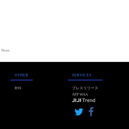
News
OTHER
SERVICES
RSS
プレスリリース
AFP WAA