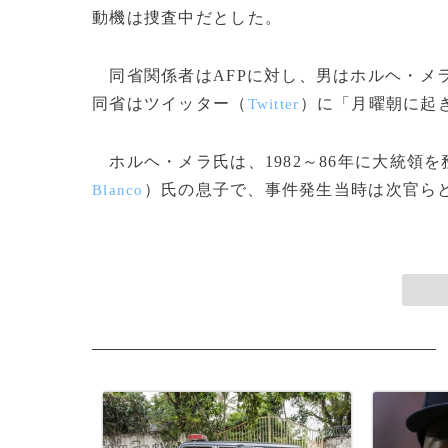
動機は捜査中だとした。
同省関係者はAFPに対し、男はホルヘ・メ
同省はツイッター（
）に「月曜朝に起
Twitter
ホルヘ・メラ氏は、1982～86年に大統領
）氏の息子で、事件発生当時は次官らと定
Blanco