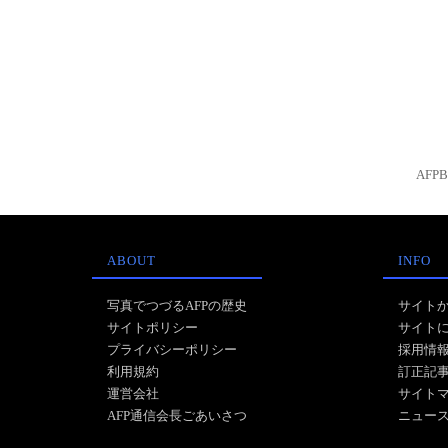
AFP
ABOUT
INFO
写真でつづるAFPの歴史
サイト
サイトポリシー
サイト
プライバシーポリシー
採用情
利用規約
訂正記
運営会社
サイト
AFP通信会長ごあいさつ
ニュー