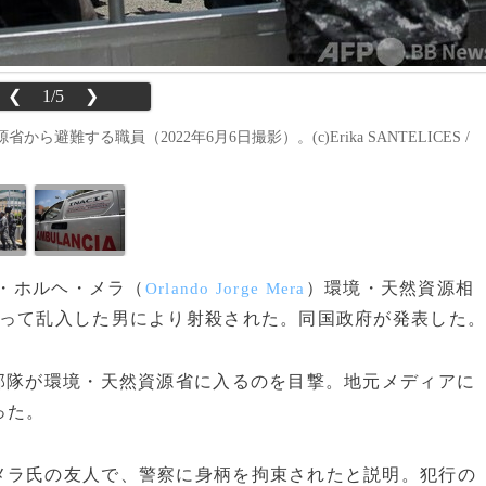
❮
1/5
❯
する職員（2022年6月6日撮影）。(c)Erika SANTELICES /
ド・ホルヘ・メラ（
）環境・天然資源相
Orlando Jorge Mera
持って乱入した男により射殺された。同国政府が発表した
部隊が環境・天然資源省に入るのを目撃。地元メディアに
った。
ラ氏の友人で、警察に身柄を拘束されたと説明。犯行の