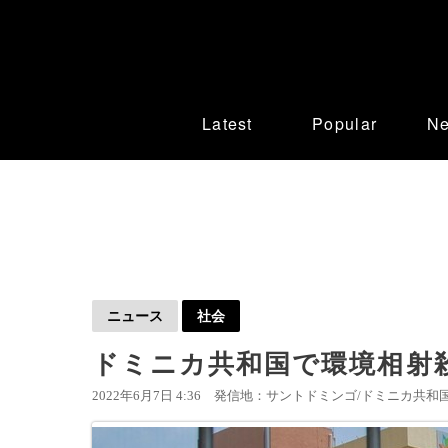
Latest
Popular
N
ニュース
社会
ドミニカ共和国で環境相射
2022年6月7日 4:36
発信地：サントドミンゴ/ドミニカ共和国