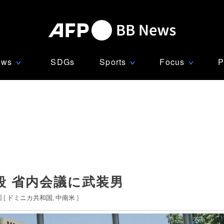
ews
SDGs
Sports
Focus
P
∨
∨
∨
殺 省内会議に武装男
 [
ドミニカ共和国
中南米
]