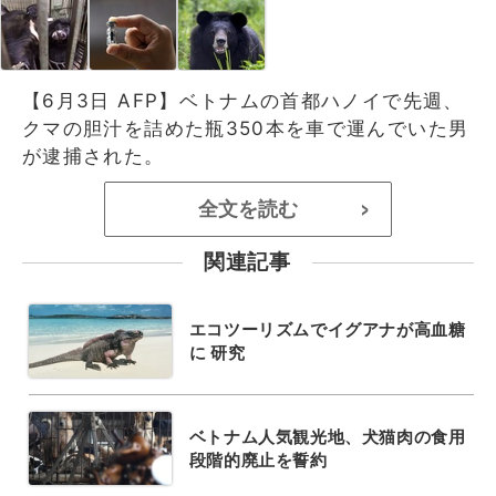
【6月3日 AFP】ベトナムの首都ハノイで先週、
クマの胆汁を詰めた瓶350本を車で運んでいた男
が逮捕された。
全文を読む
>
関連記事
エコツーリズムでイグアナが高血糖
に 研究
ベトナム人気観光地、犬猫肉の食用
段階的廃止を誓約