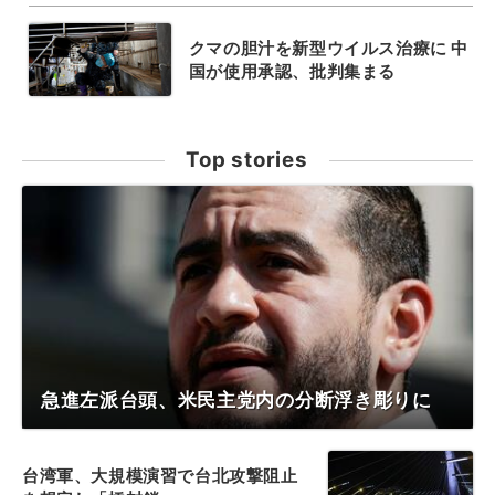
クマの胆汁を新型ウイルス治療に 中
国が使用承認、批判集まる
Top stories
急進左派台頭、米民主党内の分断浮き彫りに
台湾軍、大規模演習で台北攻撃阻止