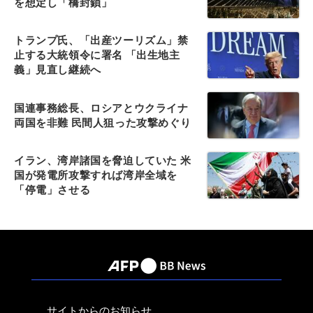
を想定し「橋封鎖」
トランプ氏、「出産ツーリズム」禁
止する大統領令に署名 「出生地主
義」見直し継続へ
国連事務総長、ロシアとウクライナ
両国を非難 民間人狙った攻撃めぐり
イラン、湾岸諸国を脅迫していた 米
国が発電所攻撃すれば湾岸全域を
「停電」させる
サイトからのお知らせ