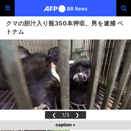
クマの胆汁入り瓶350本押収、男を逮捕 ベ
トナム
❮
1/3
❯
caption +