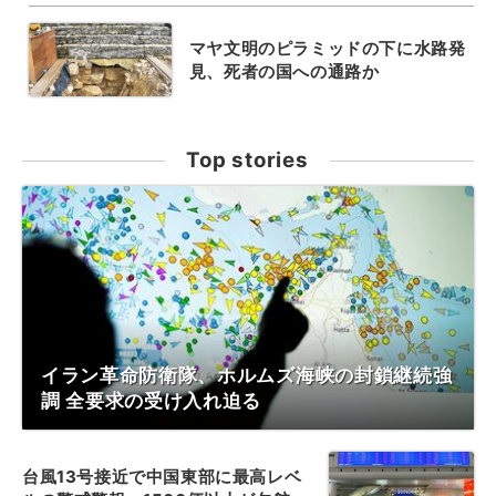
マヤ文明のピラミッドの下に水路発
見、死者の国への通路か
Top stories
イラン革命防衛隊、ホルムズ海峡の封鎖継続強
調 全要求の受け入れ迫る
台風13号接近で中国東部に最高レベ