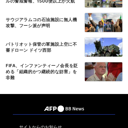
ルの警戒警報、1500便以上が欠航
サウジアラムコの石油施設に無人機
攻撃、フーシ派が声明
パトリオット保管の軍施設上空に不
審ドローン ドイツ西部
FIFA、インファンティーノ会長を貶
める「組織的かつ継続的な妨害」を
非難
サイトからのお知らせ