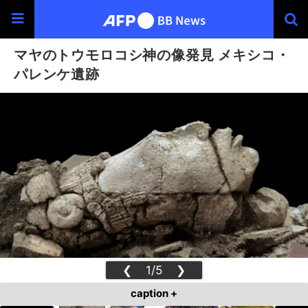
マヤのトウモロコシ神の像発見 メキシコ・
パレンケ遺跡
❮
1/5
❯
caption +