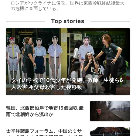
ロシアがウクライナに侵攻、世界は東西冷戦終結後最大
の危機に直面している。
Top stories
タイの学校で10代少年が発砲、教師・生徒ら6
人殺害 祖父母殺害した後移動
韓国、北西部沿岸で地雷15個回収 豪
雨で北朝鮮から流出か
太平洋諸島フォーラム、中国のミサ