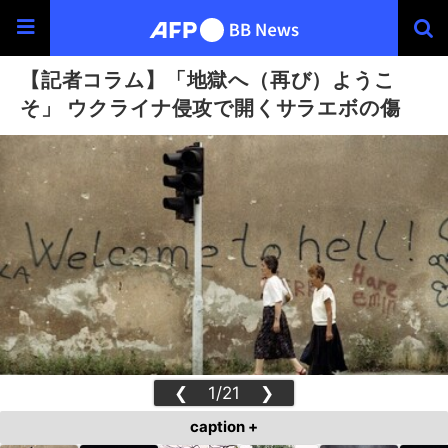
【記者コラム】「地獄へ（再び）ようこ
そ」 ウクライナ侵攻で開くサラエボの傷
❮
1/21
❯
caption +