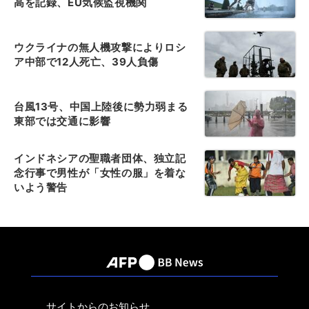
高を記録、EU気候監視機関
ウクライナの無人機攻撃によりロシ
ア中部で12人死亡、39人負傷
台風13号、中国上陸後に勢力弱まる
東部では交通に影響
インドネシアの聖職者団体、独立記
念行事で男性が「女性の服」を着な
いよう警告
サイトからのお知らせ