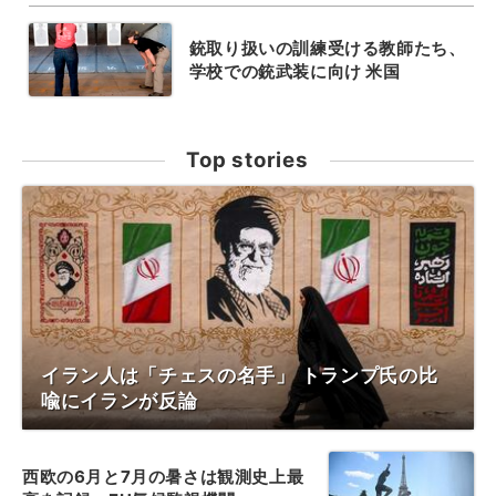
銃取り扱いの訓練受ける教師たち、
学校での銃武装に向け 米国
Top stories
イラン人は「チェスの名手」 トランプ氏の比
喩にイランが反論
西欧の6月と7月の暑さは観測史上最