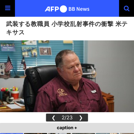
武装する教職員 小学校乱射事件の衝撃 米テ
キサス
❮
2/23
❯
caption +