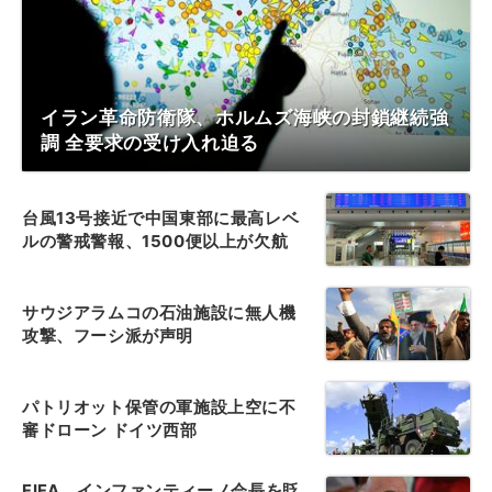
イラン革命防衛隊、ホルムズ海峡の封鎖継続強
調 全要求の受け入れ迫る
台風13号接近で中国東部に最高レベ
ルの警戒警報、1500便以上が欠航
サウジアラムコの石油施設に無人機
攻撃、フーシ派が声明
パトリオット保管の軍施設上空に不
審ドローン ドイツ西部
FIFA、インファンティーノ会長を貶