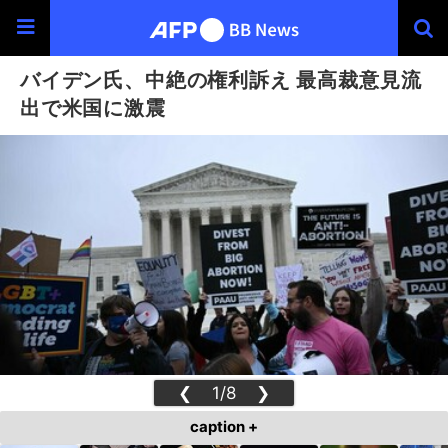
バイデン氏、中絶の権利訴え 最高裁意見流
出で米国に激震
❮
1/8
❯
caption +