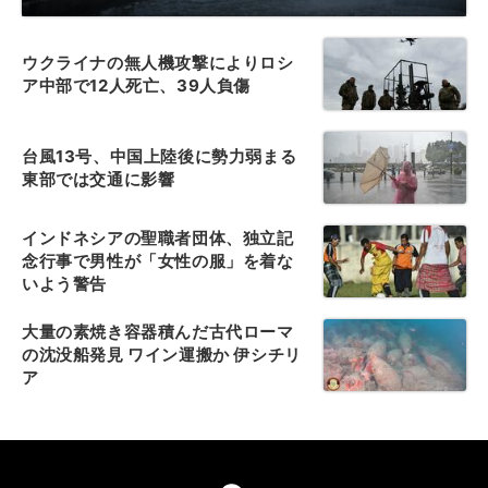
ウクライナの無人機攻撃によりロシ
ア中部で12人死亡、39人負傷
台風13号、中国上陸後に勢力弱まる
東部では交通に影響
インドネシアの聖職者団体、独立記
念行事で男性が「女性の服」を着な
いよう警告
大量の素焼き容器積んだ古代ローマ
の沈没船発見 ワイン運搬か 伊シチリ
ア