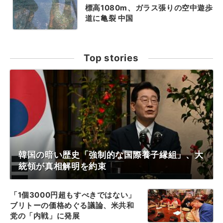
標高1080m、ガラス張りの空中遊歩
道に亀裂 中国
Top stories
韓国の暗い歴史「強制的な国際養子縁組」、大
統領が真相解明を約束
「1個3000円超もすべきではない」
ブリトーの価格めぐる議論、米共和
党の「内戦」に発展