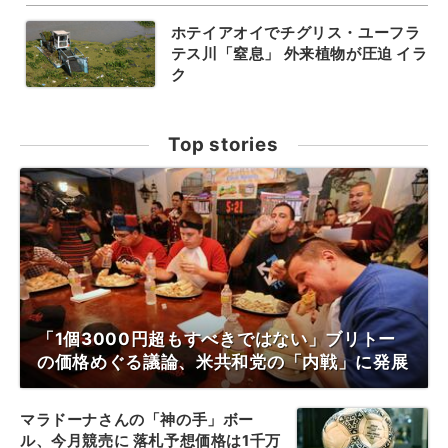
ホテイアオイでチグリス・ユーフラ
テス川「窒息」 外来植物が圧迫 イラ
ク
Top stories
「1個3000円超もすべきではない」ブリトー
の価格めぐる議論、米共和党の「内戦」に発展
マラドーナさんの「神の手」ボー
ル、今月競売に 落札予想価格は1千万