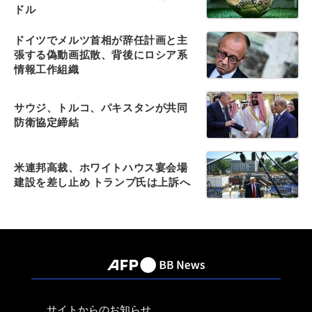
ドル
ドイツでメルツ首相が辞任計画と主
張する偽動画拡散、背後にロシア系
情報工作組織
サウジ、トルコ、パキスタンが共同
防衛協定締結
米連邦高裁、ホワイトハウス宴会場
建設を差し止め トランプ氏は上訴へ
サイトからのお知らせ