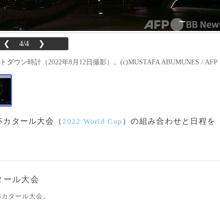
❮
4/4
❯
計（2022年8月12日撮影）。(c)MUSTAFA ABUMUNES / AFP
W杯カタール大会（
）の組み合わせと日程を
2022 World Cup
タール大会
杯カタール大会。