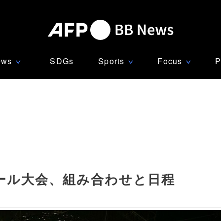
ews
SDGs
Sports
Focus
P
∨
∨
∨
ール大会、組み合わせと日程