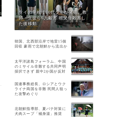
タイの学校で10代少年が発砲、教
師・生徒ら6人殺害 祖父母殺害し
た後移動
韓国、北西部沿岸で地雷15個
回収 豪雨で北朝鮮から流出か
太平洋諸島フォーラム、中国
のミサイル非難する共同声明
採択できず 親中2か国が反対
国連事務総長、ロシアとウク
ライナ両国を非難 民間人狙っ
た攻撃めぐり
北朝鮮指導部、夏バテ対策に
犬肉スープ「補身湯」推奨