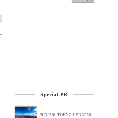
>
Special PR
東京特集:TOKYO UPDATES