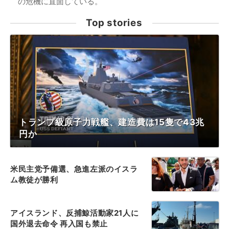
の危機に直面している。
Top stories
トランプ級原子力戦艦、建造費は15隻で43兆
円か
米民主党予備選、急進左派のイスラ
ム教徒が勝利
アイスランド、反捕鯨活動家21人に
国外退去命令 再入国も禁止