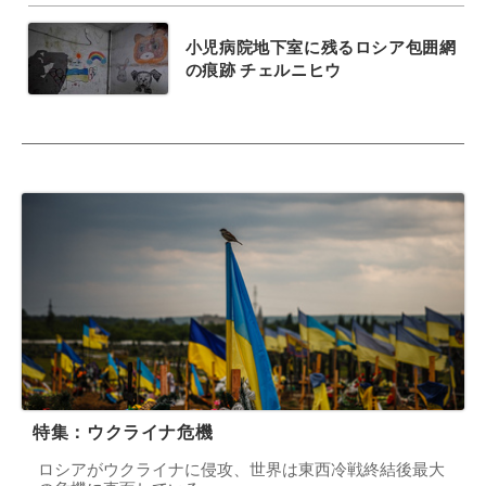
小児病院地下室に残るロシア包囲網
の痕跡 チェルニヒウ
特集：ウクライナ危機
ロシアがウクライナに侵攻、世界は東西冷戦終結後最大