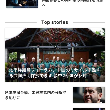
へ
Top stories
太平洋諸島フォーラム、中国のミサイル非難す
る共同声明採択できず 親中2か国が反対
急進左派台頭、米民主党内の分断浮
き彫りに