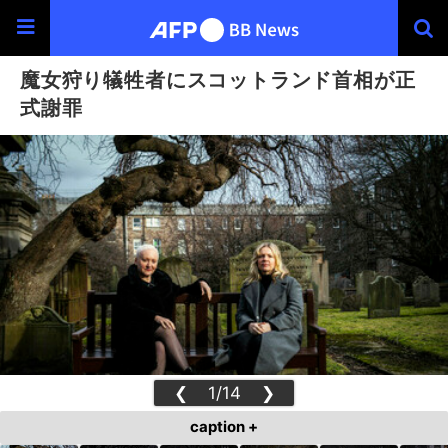
魔女狩り犠牲者にスコットランド首相が正
式謝罪
❮
1/14
❯
caption +