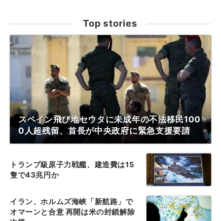
Top stories
スペイン飛び地セウタに未成年の不法移民100
0人超残留、首長が中央政府に緊急支援要請
トランプ級原子力戦艦、建造費は15
隻で43兆円か
イラン、ホルムズ海峡「新航路」で
オマーンと合意 再開は米の封鎖解除