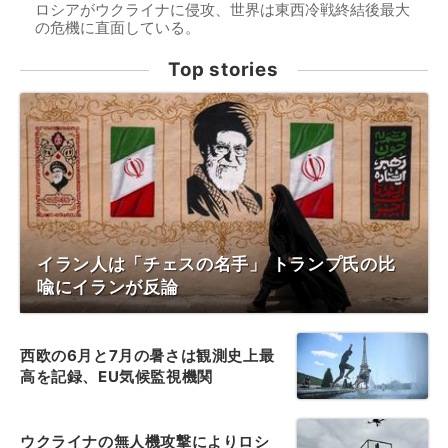
ロシアがウクライナに侵攻、世界は東西冷戦終結後最大
の危機に直面している。
Top stories
イラン人は「チェスの名手」 トランプ氏の比
喩にイランが反論
西欧の6月と7月の暑さは観測史上最
高を記録、EU気候監視機関
ウクライナの無人機攻撃によりロシ