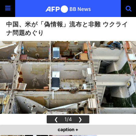
中国、米が「偽情報」流布と非難 ウクライ
ナ問題めぐり
❮
1/4
❯
caption +