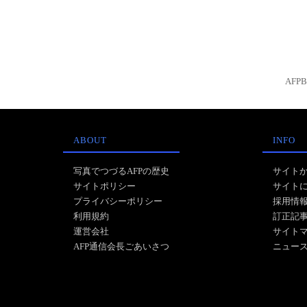
AFP
ABOUT
INFO
写真でつづるAFPの歴史
サイト
サイトポリシー
サイト
プライバシーポリシー
採用情
利用規約
訂正記
運営会社
サイト
AFP通信会長ごあいさつ
ニュー