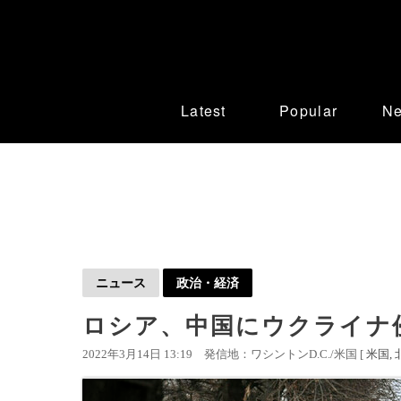
Latest
Popular
N
ニュース
政治・経済
ロシア、中国にウクライナ
2022年3月14日 13:19
発信地：ワシントンD.C./米国 [
米国