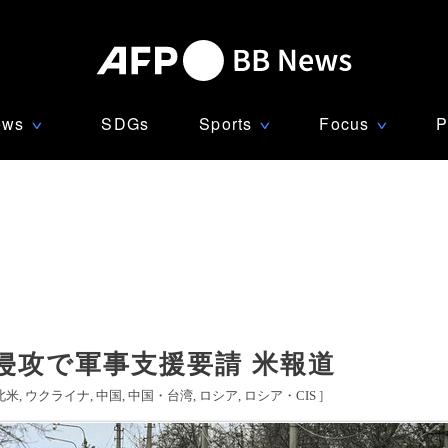
ews
SDGs
Sports
Focus
P
∨
∨
∨
侵攻で軍事支援要請 米報道
北米
ウクライナ
中国
中国・台湾
ロシア
ロシア・CIS
]