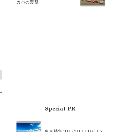
カバの襲撃
当
>
Special PR
東京特集:TOKYO UPDATES