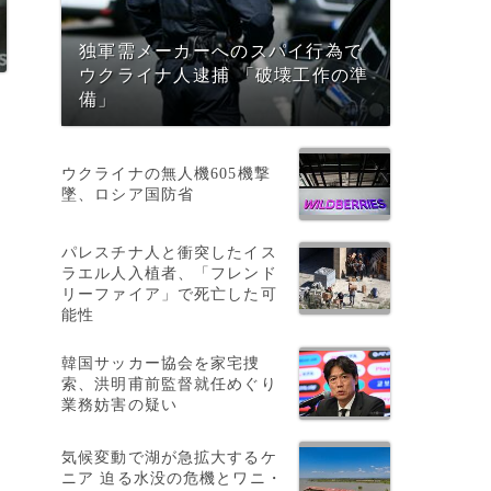
独軍需メーカーへのスパイ行為で
ウクライナ人逮捕 「破壊工作の準
備」
ウクライナの無人機605機撃
墜、ロシア国防省
パレスチナ人と衝突したイス
ラエル人入植者、「フレンド
リーファイア」で死亡した可
能性
韓国サッカー協会を家宅捜
索、洪明甫前監督就任めぐり
業務妨害の疑い
気候変動で湖が急拡大するケ
ニア 迫る水没の危機とワニ・